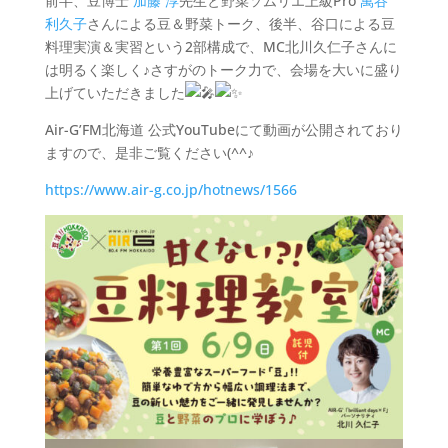
前半、豆博士
加藤 淳
先生と野菜ソムリエ上級Pro
萬谷
利久子
さんによる豆＆野菜トーク、後半、谷口による豆
料理実演＆実習という2部構成で、MC北川久仁子さんに
は明るく楽しく♪さすがのトーク力で、会場を大いに盛り
上げていただきました
Air-G’FM北海道 公式YouTubeにて動画が公開されており
ますので、是非ご覧ください(^^♪
https://www.air-g.co.jp/hotnews/1566