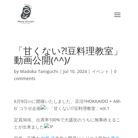
「甘くない⁈豆料理教室」
動画公開(^^)/
by
Madoka Taniguchi
|
Jul 10, 2024
|
イベント
|
0
comments
6月9日㈰に開催いたしました、豆活‼︎HOKKAIDO × AIR-
G’ コラボ企画
「甘くない⁉︎豆料理教室」vol.1
定員30名、出席率100%で大盛況のうちに無事終えるこ
とが出来ました