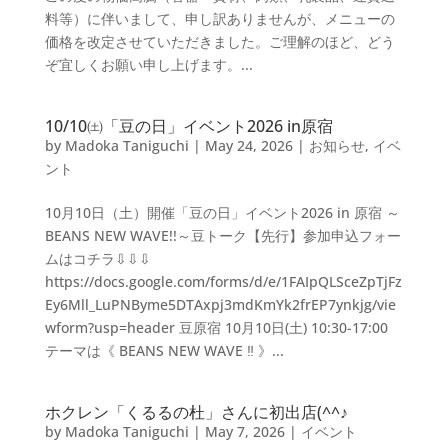
料等）に伴いまして、申し訳ありませんが、メニューの
価格を改定させていただきました。ご理解のほど、どう
ぞ宜しくお願い申し上げます。...
10/10㈯「豆の日」イベント2026 in原宿
by
Madoka Taniguchi
|
May 24, 2026
|
お知らせ
,
イベ
ント
10月10日（土）開催「豆の日」イベント2026 in 原宿 ～
BEANS NEW WAVE!!～豆トーク【先行】参加申込フォー
ムはコチラ⇩⇩⇩
https://docs.google.com/forms/d/e/1FAIpQLSceZpTjFz
Ey6Mll_LuPNByme5DTAxpj3mdKmYk2frEP7ynkjg/vie
wform?usp=header 豆原宿 10月10日(土) 10:30-17:00
テーマは《 BEANS NEW WAVE ‼︎ 》...
ホクレン「くるるの杜」さんに初出店(^^♪
by
Madoka Taniguchi
|
May 7, 2026
|
イベント