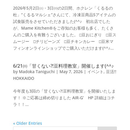
2026年5月2日㈯・3日㈰の2日間、ホクレン「くるるの
杜」“くるるマルシェ”さんにて、冷凍豆商品5アイテムの
試食販売をさせていただきました(^^♪ 初出店でした
が、Mame Kitchen®をご存知のお客様も多く、たくさ
んのご購入を有難うございました。 □豆おにぎり □豆ス
ムージー □チリビーンズ □豆チキンカレー □豆米マ
フィンオンラインショップでご購入いただけます(^^♪...
6/21㈰「甘くない⁈豆料理教室」開催します(^^♪
by
Madoka Taniguchi
|
May 7, 2026
|
イベント
,
豆活!!
HOKKAIDO
今年度も3回の「甘くない⁈豆料理教室」を開催いたしま
す！ ※ご応募は締め切りました AIR-G’ HP 詳細はコチ
ラ！！...
« Older Entries