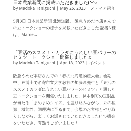
日本農業新聞に掲載いただきました(^^♪
by
Madoka Taniguchi
|
May 25, 2023
|
メディア紹介
5月3日 日本農業新聞 北海道版。 阪急うめだ本店さんで
の豆トークショーの様子を掲載いただきました 記者N様
は、Mame...
「豆活のススメ！～カラダにうれしい豆パワーの
ヒミツ」トークショー開催しました♬
by
Madoka Taniguchi
|
Apr 18, 2023
|
イベント
阪急うめだ本店さんでの「春の北海道物産大会」会期
中、豆博士で名寄市立大学教授の加藤淳先生と「豆活の
ススメ！カラダにうれしい豆パワーのヒミツ」と題した
豆トークショーを開催いたしました。JA本別町の豆製品
が当たる「まめまめクイズ」を盛り込みながら、豆の種
類、機能性、調理法に至るまで、会場のお客様とやり取
りしながら、楽しくお話させていただきました(^^♪機会
をいただき、有難うございました！...