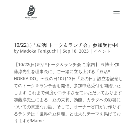
10/22㈰「豆活‼トーク＆ランチ会」参加受付中‼
by
Madoka Taniguchi
|
Sep 18, 2023
|
イベント
【10/22(日)豆活‼︎トーク＆ランチ会 ご案内】 豆博士•加
藤淳先生を理事長に、ご一緒に立ち上げる「豆活‼︎
HOKKAIDO」〜豆の日10月13日「豆の日」設立を記念し
てのトーク＆ランチ会を開催、参加申込受付を開始いた
します これまで何度かコラボさせていただいております
加藤淳先生による、豆の栄養、効能、カラダへの影響に
ついての貴重なお話、そして、オーナー谷口がお作りす
るランチは「世界の豆料理」と壮大なテーマを掲げてお
りますがMame...