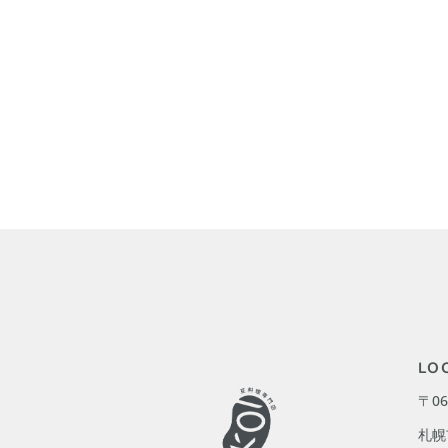
LO
〒06
札幌