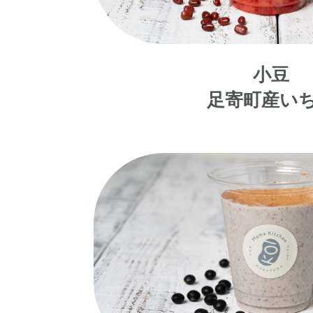
小豆
足寄町産い