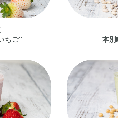
豆
いちご
”
本別