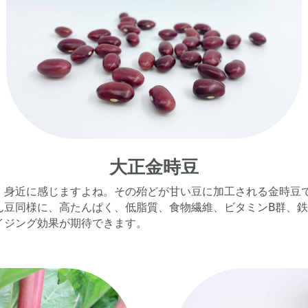
大正金時豆
、身近に感じますよね。
その殆どが甘い豆に加工される金時豆
ん豆同様に、高たんぱく、低脂質、食物繊維、ビタミン
B
群、
イジング効果が期待できます。