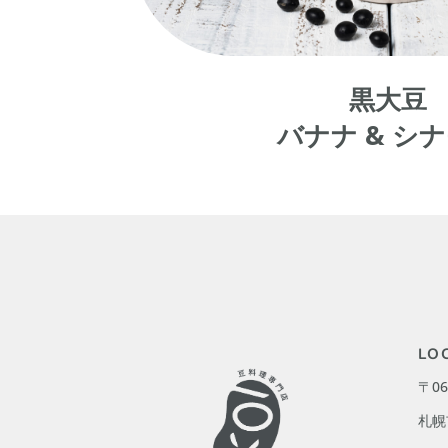
黒大豆
バナナ & シ
LO
〒06
札幌