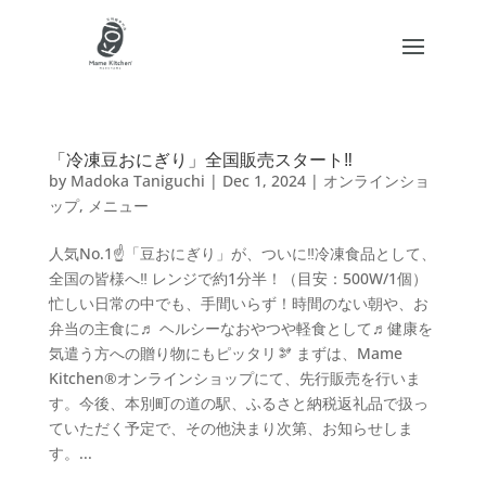
「冷凍豆おにぎり」全国販売スタート‼
by
Madoka Taniguchi
|
Dec 1, 2024
|
オンラインショ
ップ
,
メニュー
人気No.1☝️「豆おにぎり」が、ついに‼︎冷凍食品として、
全国の皆様へ‼️ レンジで約1分半！（目安：500W/1個）
忙しい日常の中でも、手間いらず！時間のない朝や、お
弁当の主食に♬ ヘルシーなおやつや軽食として♬健康を
気遣う方への贈り物にもピッタリ🫘 まずは、Mame
Kitchen®︎オンラインショップにて、先行販売を行いま
す。今後、本別町の道の駅、ふるさと納税返礼品で扱っ
ていただく予定で、その他決まり次第、お知らせしま
す。...